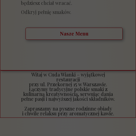
będziesz chciał wracać.
Odkryj pełnię smaków.
Nasze Menu
Witaj w Cuda Wianki – wyjątkowej
restauracji
przy ul. Przekornej 15 w Warszawie.
Łączymy tradycyjne polskie smaki z
kulinarną kreatywnością, serwując dania
pełne pasji i najwyższej jakości składników.
Zapraszamy na pyszne rodzinne obiady
i chwile relaksu przy aromatycznej kawie.