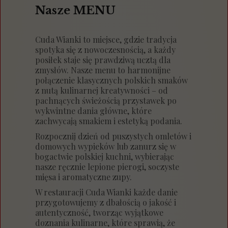
Nasze MENU
Cuda Wianki to miejsce, gdzie tradycja
spotyka się z nowoczesnością, a każdy
posiłek staje się prawdziwą ucztą dla
zmysłów. Nasze menu to harmonijne
połączenie klasycznych polskich smaków
z nutą kulinarnej kreatywności – od
pachnących świeżością przystawek po
wykwintne dania główne, które
zachwycają smakiem i estetyką podania.
Rozpocznij dzień od puszystych omletów i
domowych wypieków lub zanurz się w
bogactwie polskiej kuchni, wybierając
nasze ręcznie lepione pierogi, soczyste
mięsa i aromatyczne zupy.
W restauracji Cuda Wianki każde danie
przygotowujemy z dbałością o jakość i
autentyczność, tworząc wyjątkowe
doznania kulinarne, które sprawią, że