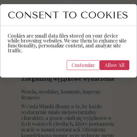
CONSENT TO COOKIES
Cookies are small data files stored on your device
while browsing websites. We use them to enhance site
functionality, personalize content, and analyze site
traffic.
Customize
Allow All
Zorganizuj wyjątkowe wydarzenie
Wesela, urodziny, komunie, imprezy
firmowe.
W Cuda Wianki dbamy o to, by każde
wydarzenie miało niepowtarzalny
charakter, a goście czuli się wyjątkowo w
tych ważnych chwilach, które postanowią
uczcić w naszej restauracji. Oferujemy
kompleksową pomoc przy wyborze menu