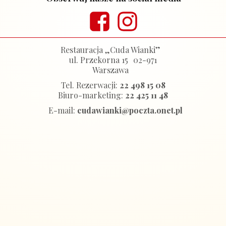
Przycisk
Przycisk
Restauracja „Cuda Wianki”
ul. Przekorna 15 02-971
Warszawa
Tel. Rezerwacji:
22 498 15 08
Biuro-marketing:
22 425 11 48
E-mail:
cudawianki@poczta.onet.pl